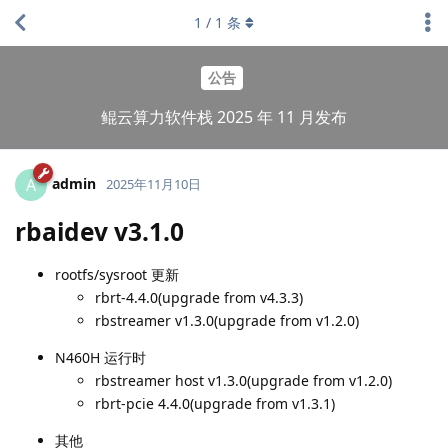
1
/
1
条
公告
鲲云算力软件栈 2025 年 11 月发布
admin
A
2025年11月10日
rbaidev v3.1.0
rootfs/sysroot 更新
rbrt-4.4.0(upgrade from v4.3.3)
rbstreamer v1.3.0(upgrade from v1.2.0)
N460H 运行时
rbstreamer host v1.3.0(upgrade from v1.2.0)
rbrt-pcie 4.4.0(upgrade from v1.3.1)
其他