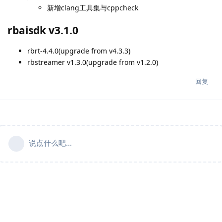
新增clang工具集与cppcheck
rbaisdk v3.1.0
rbrt-4.4.0(upgrade from v4.3.3)
rbstreamer v1.3.0(upgrade from v1.2.0)
回复
说点什么吧...